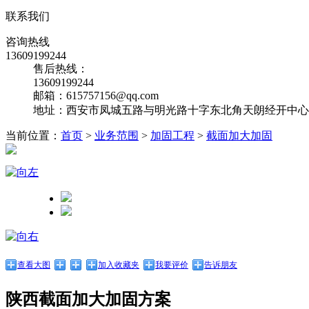
联系我们
咨询热线
13609199244
售后热线：
13609199244
邮箱：615757156@qq.com
地址：西安市凤城五路与明光路十字东北角天朗经开中心10
当前位置：
首页
>
业务范围
>
加固工程
>
截面加大加固
查看大图
加入收藏夹
我要评价
告诉朋友
陕西截面加大加固方案