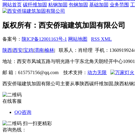
网站首页
碳纤维加固
粘钢加固
包钢加固
基础加固
业务范围
工
版权所有：西安侨瑞建筑加固有限公司
备案号：
陕ICP备12001163号-1
网站地图
RSS
XML
陕西
|
西安
|
宝鸡
|
渭南
|
榆林
| 联系人：肖经理 手机：13609199244 
地址：西安市凤城五路与明光路十字东北角天朗经开中心1090
邮 箱：615757156@qq.com 技术支持：
动力无限
西安侨瑞建筑加固有限公司主要从事陕西碳纤维加固,陕西粘钢加
在线客服
QQ咨询
扫一扫更精彩
咨询热线：