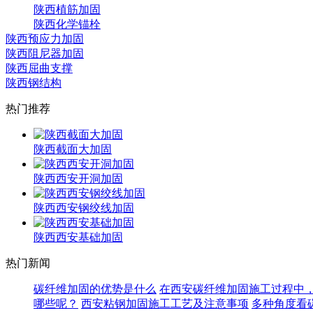
陕西植筋加固
陕西化学锚栓
陕西预应力加固
陕西阻尼器加固
陕西屈曲支撑
陕西钢结构
热门推荐
陕西截面大加固
陕西西安开洞加固
陕西西安钢绞线加固
陕西西安基础加固
热门新闻
碳纤维加固的优势是什么
在西安碳纤维加固施工过程中
哪些呢？
西安粘钢加固施工工艺及注意事项
多种角度看