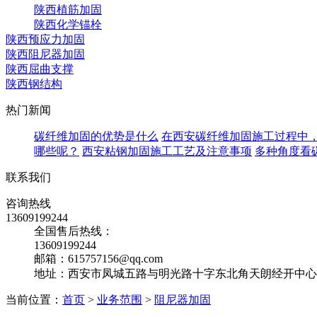
陕西植筋加固
陕西化学锚栓
陕西预应力加固
陕西阻尼器加固
陕西屈曲支撑
陕西钢结构
热门新闻
碳纤维加固的优势是什么
在西安碳纤维加固施工过程中
哪些呢？
西安粘钢加固施工工艺及注意事项
多种角度看
联系我们
咨询热线
13609199244
全国售后热线：
13609199244
邮箱：615757156@qq.com
地址：西安市凤城五路与明光路十字东北角天朗经开中心10
当前位置：
首页
>
业务范围
>
阻尼器加固