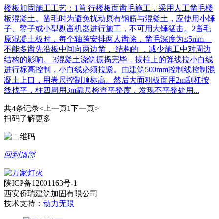
楼板加固施工工艺：1首 行楼板面凿毛施工，采用人工凿毛楼
板混凝土。凿毛时为避免扰动原有钢筋与混凝土，应使用小锤
子、錾子或小型剔凿机器进行施工，不可用大锤猛击。2凿毛
原混凝土板时，每个轴跨安排两人凿除，凿毛深度为≤5mm。
不能多凿先沿板中间向两边凿， 结构的 ，减少施工中对周边
结构的影响。 3混凝土浇筑振捣完毕，按柱上的弹线拉小白线
进行标高控制，小白线必须拉紧。由建筑500mm控制线控制混
凝土上口，用卷尺控制顶标高。然后大面积板面用2m刮杠按
线找平，柱四周用3m靠尺检查平整度，发现不平整处用...
共4条记录
<上一页
1
下一页>
扫码了解更多
回到顶部
陕ICP备12001163号-1
西安侨瑞建筑加固有限公司
技术支持：
动力无限