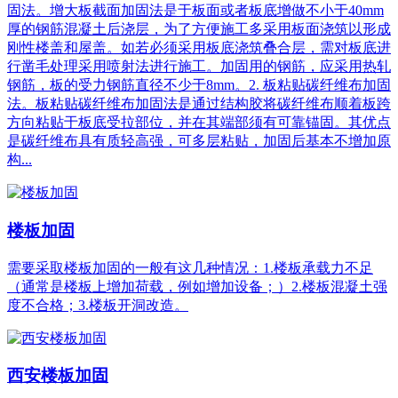
固法。增大板截面加固法是于板面或者板底增做不小于40mm
厚的钢筋混凝土后浇层，为了方便施工多采用板面浇筑以形成
刚性楼盖和屋盖。如若必须采用板底浇筑叠合层，需对板底进
行凿毛处理采用喷射法进行施工。加固用的钢筋，应采用热轧
钢筋，板的受力钢筋直径不少于8mm。2. 板粘贴碳纤维布加固
法。板粘贴碳纤维布加固法是通过结构胶将碳纤维布顺着板跨
方向粘贴于板底受拉部位，并在其端部须有可靠锚固。其优点
是碳纤维布具有质轻高强，可多层粘贴，加固后基本不增加原
构...
楼板加固
需要采取楼板加固的一般有这几种情况：1.楼板承载力不足
（通常是楼板上增加荷载，例如增加设备；）2.楼板混凝土强
度不合格；3.楼板开洞改造。
西安楼板加固