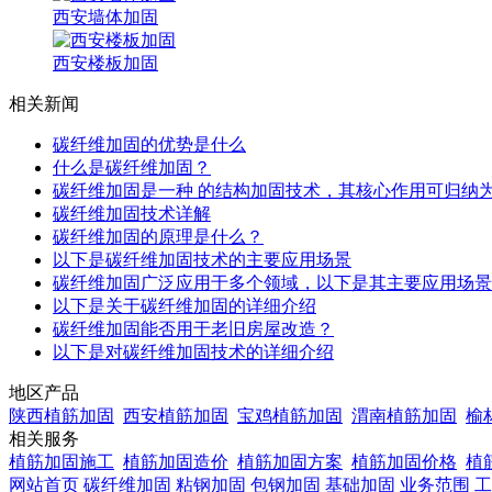
西安墙体加固
西安楼板加固
相关新闻
碳纤维加固的优势是什么
什么是碳纤维加固？
碳纤维加固是一种 的结构加固技术，其核心作用可归纳
碳纤维加固技术详解
碳纤维加固的原理是什么？
以下是碳纤维加固技术的主要应用场景
碳纤维加固广泛应用于多个领域，以下是其主要应用场景
以下是关于碳纤维加固的详细介绍
碳纤维加固能否用于老旧房屋改造？
以下是对碳纤维加固技术的详细介绍
地区产品
陕西植筋加固
西安植筋加固
宝鸡植筋加固
渭南植筋加固
榆
相关服务
植筋加固施工
植筋加固造价
植筋加固方案
植筋加固价格
植
网站首页
碳纤维加固
粘钢加固
包钢加固
基础加固
业务范围
工