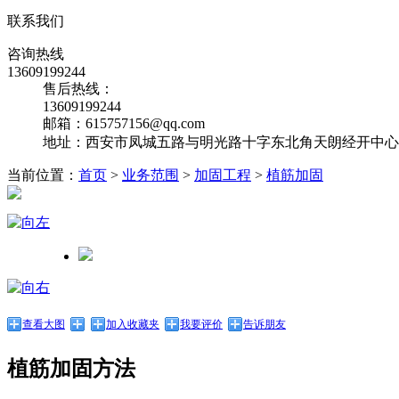
联系我们
咨询热线
13609199244
售后热线：
13609199244
邮箱：615757156@qq.com
地址：西安市凤城五路与明光路十字东北角天朗经开中心10
当前位置：
首页
>
业务范围
>
加固工程
>
植筋加固
查看大图
加入收藏夹
我要评价
告诉朋友
植筋加固方法