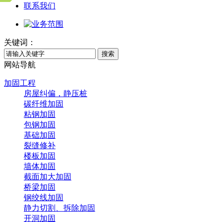
联系我们
关键词：
搜索
网站导航
加固工程
房屋纠偏，静压桩
碳纤维加固
粘钢加固
包钢加固
基础加固
裂缝修补
楼板加固
墙体加固
截面加大加固
桥梁加固
钢绞线加固
静力切割、拆除加固
开洞加固