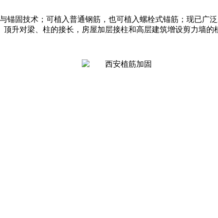
接与锚固技术；可植入普通钢筋，也可植入螺栓式锚筋；现已广
、顶升对梁、柱的接长，房屋加层接柱和高层建筑增设剪力墙的