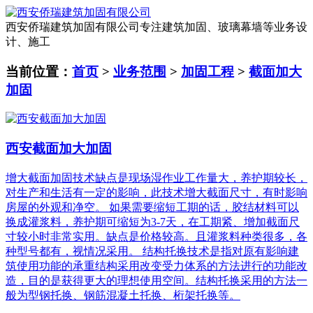
西安侨瑞建筑加固有限公司
专注建筑加固、玻璃幕墙等业务设
计、施工
当前位置：
首页
>
业务范围
>
加固工程
>
截面加大
加固
西安截面加大加固
增大截面加固技术缺点是现场湿作业工作量大，养护期较长，
对生产和生活有一定的影响，此技术增大截面尺寸，有时影响
房屋的外观和净空。 如果需要缩短工期的话，胶结材料可以
换成灌浆料，养护期可缩短为3-7天，在工期紧、增加截面尺
寸较小时非常实用。缺点是价格较高。且灌浆料种类很多，各
种型号都有，视情况采用。 结构托换技术是指对原有影响建
筑使用功能的承重结构采用改变受力体系的方法进行的功能改
造，目的是获得更大的理想使用空间。结构托换采用的方法一
般为型钢托换、钢筋混凝土托换、桁架托换等。