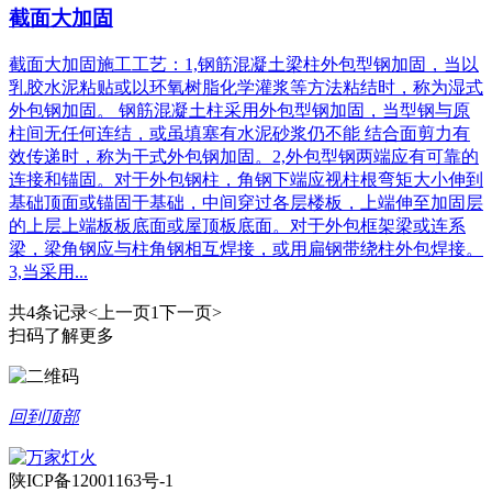
截面大加固
截面大加固施工工艺：1,钢筋混凝土梁柱外包型钢加固，当以
乳胶水泥粘贴或以环氧树脂化学灌浆等方法粘结时，称为湿式
外包钢加固。 钢筋混凝土柱采用外包型钢加固，当型钢与原
柱间无任何连结，或虽填塞有水泥砂浆仍不能 结合面剪力有
效传递时，称为干式外包钢加固。2,外包型钢两端应有可靠的
连接和锚固。对于外包钢柱，角钢下端应视柱根弯矩大小伸到
基础顶面或锚固于基础，中间穿过各层楼板，上端伸至加固层
的上层上端板板底面或屋顶板底面。对于外包框架梁或连系
梁，梁角钢应与柱角钢相互焊接，或用扁钢带绕柱外包焊接。
3,当采用...
共4条记录
<上一页
1
下一页>
扫码了解更多
回到顶部
陕ICP备12001163号-1