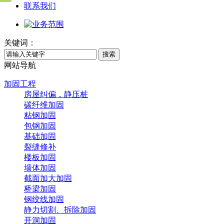
联系我们
关键词：
搜索
网站导航
加固工程
房屋纠偏，静压桩
碳纤维加固
粘钢加固
包钢加固
基础加固
裂缝修补
楼板加固
墙体加固
截面加大加固
桥梁加固
钢绞线加固
静力切割、拆除加固
开洞加固